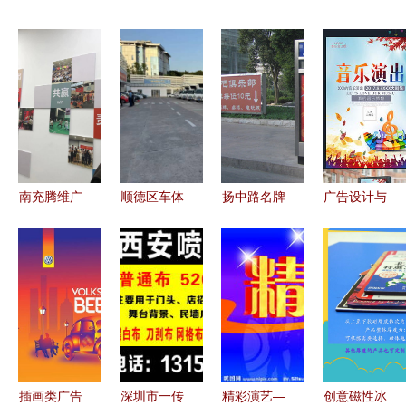
南充腾维广
顺德区车体
扬中路名牌
广告设计与
告 专业户
广告制作厂
广告垃圾箱
制作 从主
内外广告制
家
专业订做
题规划到视
作安装一体
觉呈现的完
化服务
整指南
插画类广告
深圳市一传
精彩演艺—
创意磁性冰