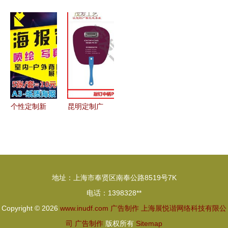
设计欣赏
万方广告
融合广告设
箱贴 小物
艺术与商业
专注于广告
计与模板核
件撬动大营
的完美融合
设计与喷绘
心的制作思
销的广告新
制作的创新
维
选择
先锋
个性定制新
昆明定制广
风尚 从个
告扇子的制
人写真到明
造商选取及
星海报，
关键要点
DIY你的视
地址：上海市奉贤区南奉公路8519号7K
觉生活
电话：1398328**
Copyright © 2026
www.inudf.com
广告制作
上海展悦谐网络科技有限公
司
广告制作
版权所有
Sitemap